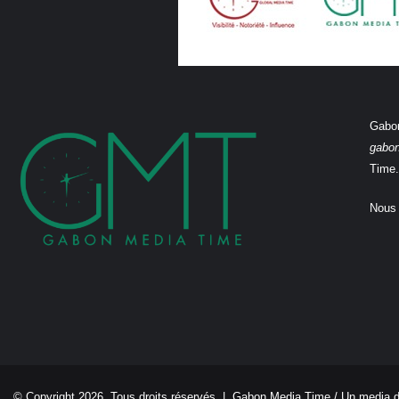
Gabon
gabo
Time.
Nous 
© Copyright 2026, Tous droits réservés |
Gabon Media Time
/ Un media 