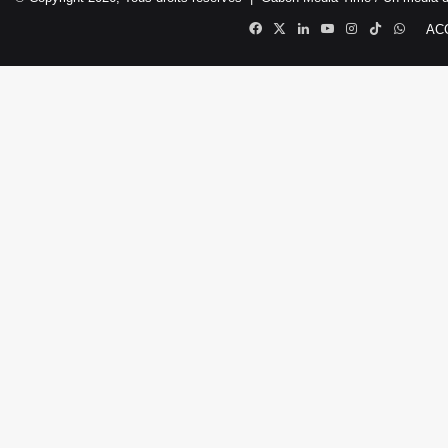
Facebook
X
Linkedin
YouTube
Instagram
TikTok
Whats
AC