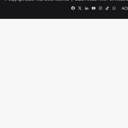
Facebook
X
Linkedin
YouTube
Instagram
TikTok
Whats
AC