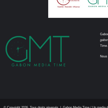
Gabon
gabo
Time.
Nous 
© Copyright 2026, Tous droits réservés |
Gabon Media Time
/ Un media 