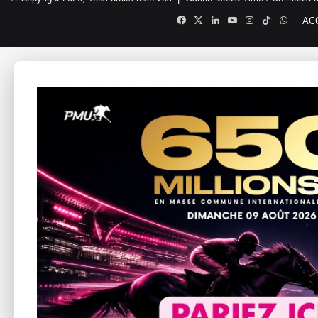
Facebook
X
Linkedin
YouTube
Instagram
TikTok
Whats
AC