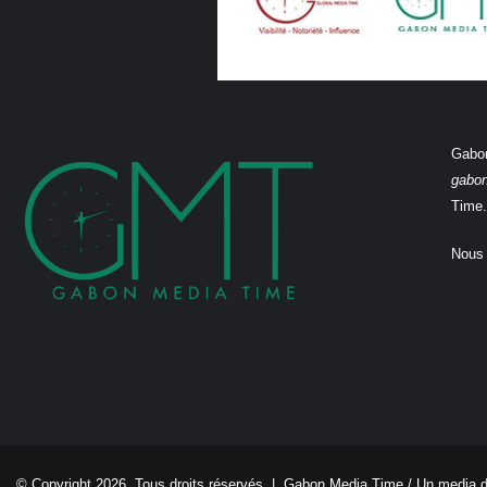
Gabon
gabo
Time.
Nous 
© Copyright 2026, Tous droits réservés |
Gabon Media Time
/ Un media 