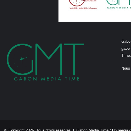
Gabon
gabo
Time.
Nous 
© Copyright 2026, Tous droits réservés |
Gabon Media Time
/ Un media 