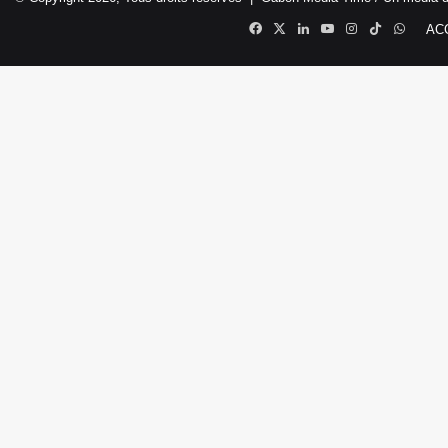
Facebook
X
Linkedin
YouTube
Instagram
TikTok
Whats
AC