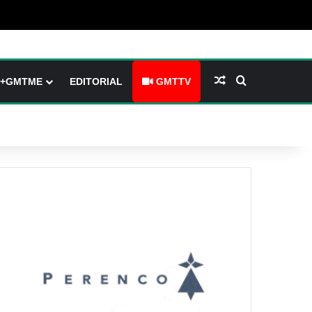
(barre latérale)
tch skin
Article Aléatoire
Rechercher
+GMTME
EDITORIAL
GMTTV