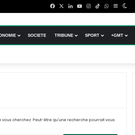
Facebook
X
Linkedin
YouTube
Instagram
TikTok
WhatsApp
Sidebar 
Swi
ONOMIE
SOCIETE
TRIBUNE
SPORT
+GMT
e vous cherchez. Peut-être qu'une recherche pourrait vous