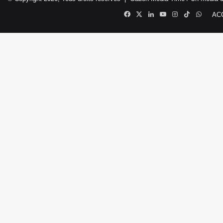
Facebook
X
Linkedin
YouTube
Instagram
TikTok
Whats
AC