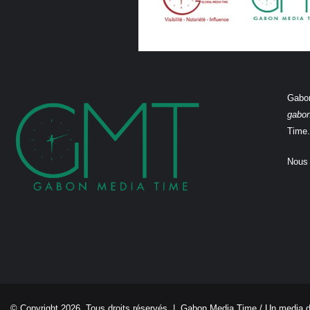
Gabon
gabo
Time.
Nous 
© Copyright 2026, Tous droits réservés |
Gabon Media Time
/ Un media 