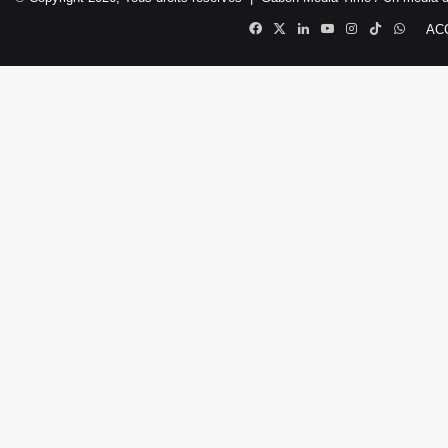
Facebook
X
Linkedin
YouTube
Instagram
TikTok
Whats
AC