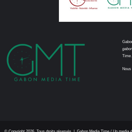
Gabon
gabo
Time.
Nous 
© Copyright 2026, Tous droits réservés |
Gabon Media Time
/ Un media 