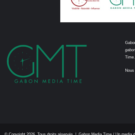
Gabon
gabo
Time.
Nous 
© Copyright 2026, Tous droits réservés |
Gabon Media Time
/ Un media 