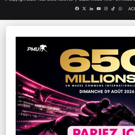
Facebook
X
Linkedin
YouTube
Instagram
TikTok
Whats
AC