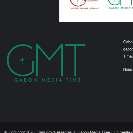
Gabon
gabo
Time.
Nous 
© Copyright 2026, Tous droits réservés |
Gabon Media Time
/ Un media 