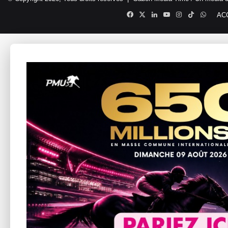
Facebook
X
Linkedin
YouTube
Instagram
TikTok
Whats
AC