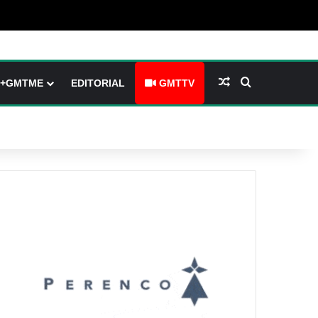
arre latérale)
h skin
Article Aléatoire
Rechercher
+GMTME
EDITORIAL
GMTTV