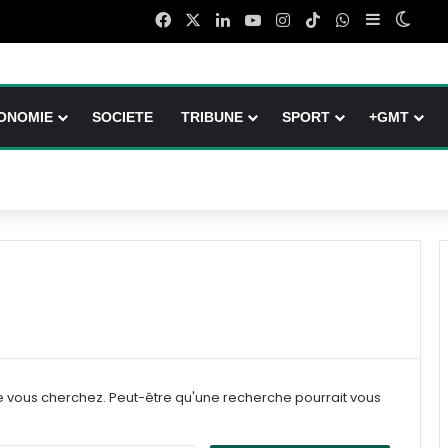
Facebook
X
Linkedin
YouTube
Instagram
TikTok
WhatsApp
Sidebar (b
Switc
ONOMIE
SOCIETE
TRIBUNE
SPORT
+GMT
e vous cherchez. Peut-être qu'une recherche pourrait vous