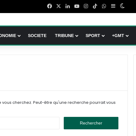
Facebook
X
Linkedin
YouTube
Instagram
TikTok
WhatsApp
Sidebar (b
Switc
ONOMIE
SOCIETE
TRIBUNE
SPORT
+GMT
e vous cherchez. Peut-être qu'une recherche pourrait vous
Rechercher :