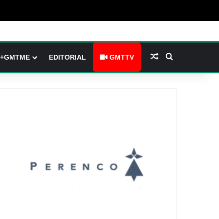
arre latérale)
h skin
Article Aléatoire
Rechercher
+GMTME
EDITORIAL
GMTTV