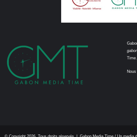
Gabon
gabo
Time.
Nous 
© Copyright 2026, Tous droits réservés |
Gabon Media Time
/ Un media 