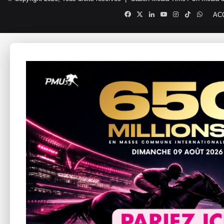
Facebook
X
Linkedin
YouTube
Instagram
TikTok
Whats
AC