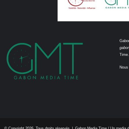
Gabon
gabo
Time.
Nous 
© Copyright 2026, Tous droits réservés |
Gabon Media Time
/ Un media 