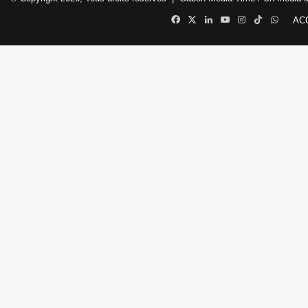
Facebook
X
Linkedin
YouTube
Instagram
TikTok
Whats
AC