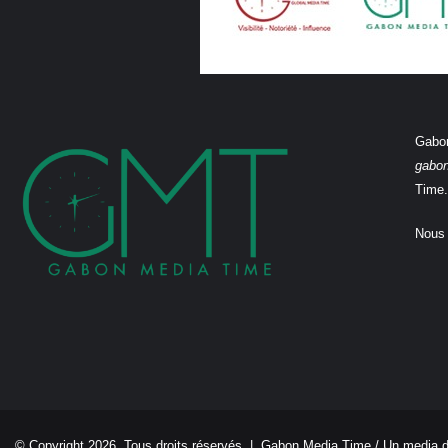
Gabon
gabo
Time.
Nous 
© Copyright 2026, Tous droits réservés |
Gabon Media Time
/ Un media 