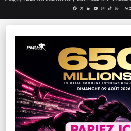
Facebook
X
Linkedin
YouTube
Instagram
TikTok
Whats
AC