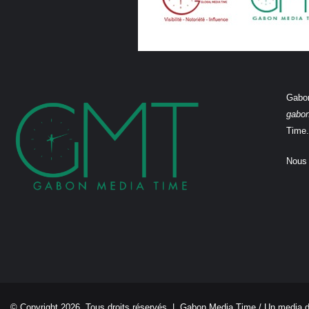
Gabon
gabo
Time.
Nous 
© Copyright 2026, Tous droits réservés |
Gabon Media Time
/ Un media 