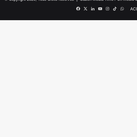
Facebook
X
Linkedin
YouTube
Instagram
TikTok
Whats
AC