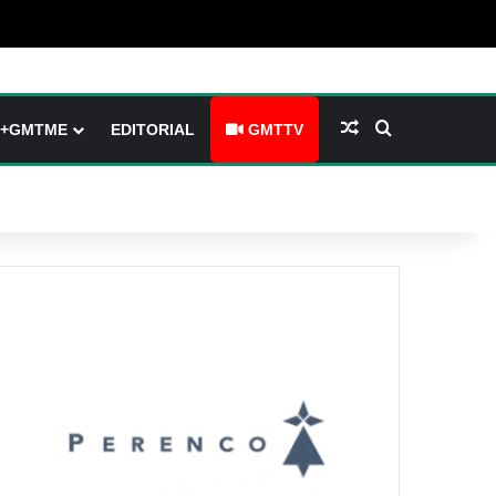
barre latérale)
ch skin
Article Aléatoire
Rechercher
+GMTME
EDITORIAL
GMTTV