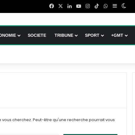
Facebook
X
Linkedin
YouTube
Instagram
TikTok
WhatsApp
Sidebar (
Swit
ONOMIE
SOCIETE
TRIBUNE
SPORT
+GMT
e vous cherchez. Peut-être qu'une recherche pourrait vous