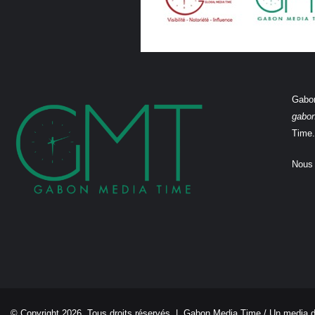
Gabon
gabo
Time.
Nous 
© Copyright 2026, Tous droits réservés |
Gabon Media Time
/ Un media 