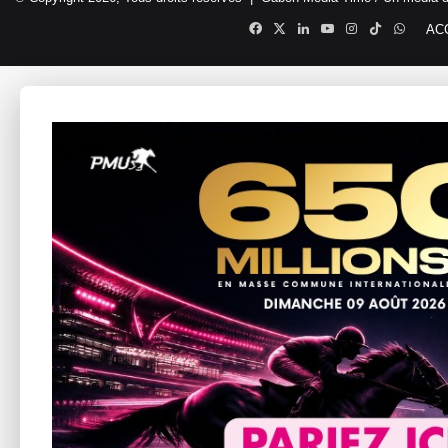
Facebook
X
Linkedin
YouTube
Instagram
TikTok
Whats
AC