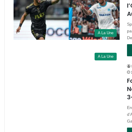
l
A
Sp
pa
A La Une
De
A La Une
F
N
3
En
d’
G