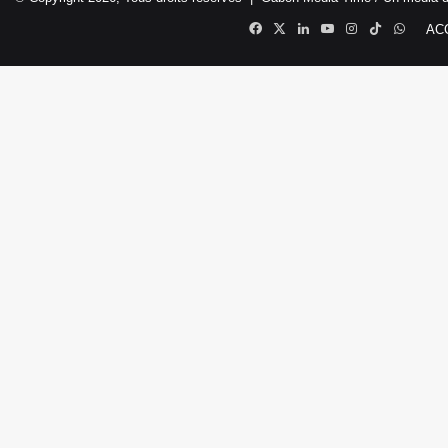
Facebook
X
Linkedin
YouTube
Instagram
TikTok
Whats
AC