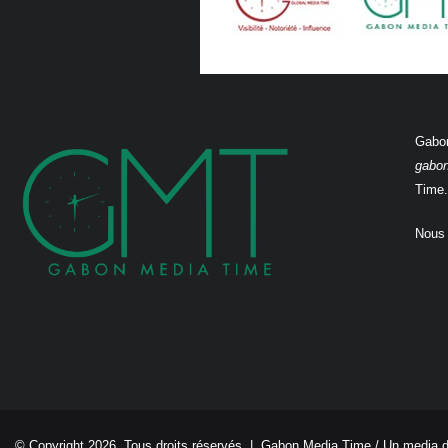
Gabon
gabo
Time.
Nous 
© Copyright 2026, Tous droits réservés |
Gabon Media Time
/ Un media 