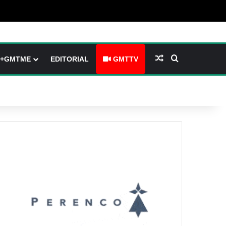
(barre latérale)
tch skin
Article Aléatoire
Rechercher
+GMTME
EDITORIAL
GMTTV