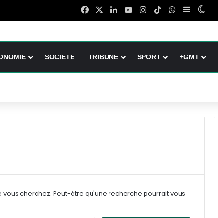
Facebook
X
Linkedin
YouTube
Instagram
TikTok
WhatsApp
Sidebar 
Swi
ONOMIE
SOCIETE
TRIBUNE
SPORT
+GMT
e vous cherchez. Peut-être qu'une recherche pourrait vous