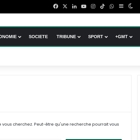
Facebook
X
Linkedin
YouTube
Instagram
TikTok
WhatsApp
Sidebar
Swi
ONOMIE
SOCIETE
TRIBUNE
SPORT
+GMT
e vous cherchez. Peut-être qu'une recherche pourrait vous