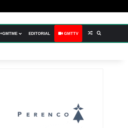
 (barre latérale)
tch skin
Article Aléatoire
Rechercher
+GMTME
EDITORIAL
GMTTV