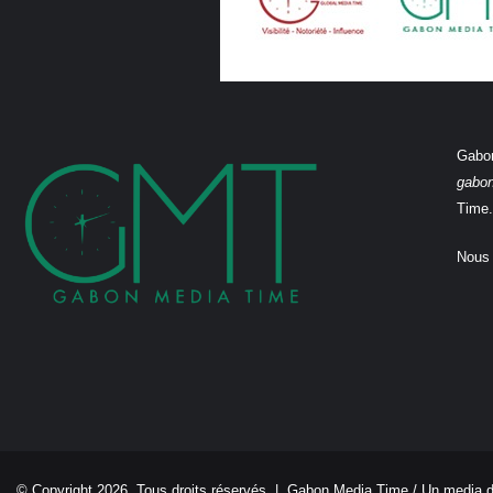
Gabon
gabo
Time.
Nous 
© Copyright 2026, Tous droits réservés |
Gabon Media Time
/ Un media 