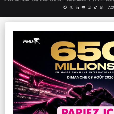
Facebook
X
Linkedin
YouTube
Instagram
TikTok
Whats
AC