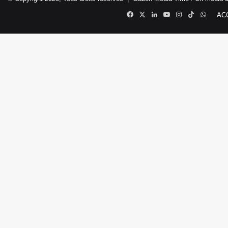
Facebook
X
Linkedin
YouTube
Instagram
TikTok
Whats
AC