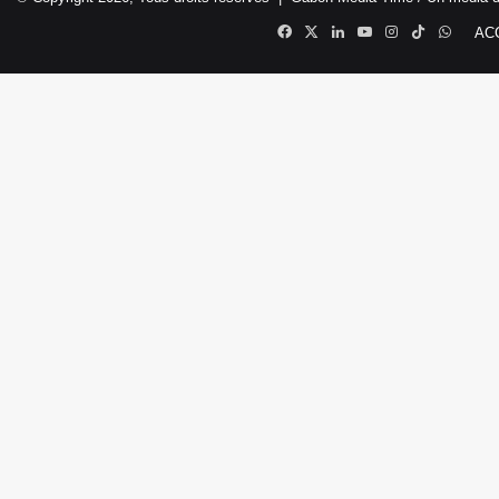
Facebook
X
Linkedin
YouTube
Instagram
TikTok
Whats
AC