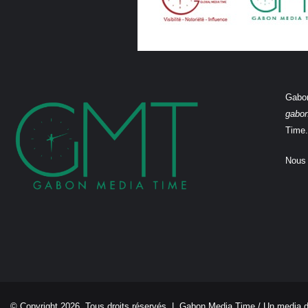
Gabon
gabo
Time.
Nous 
© Copyright 2026, Tous droits réservés |
Gabon Media Time
/ Un media 