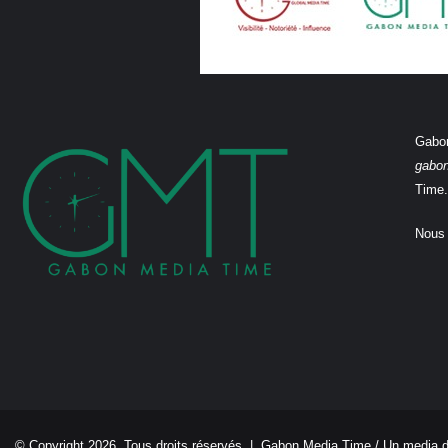
Gabon
gabo
Time.
Nous 
© Copyright 2026, Tous droits réservés |
Gabon Media Time
/ Un media 