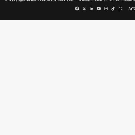
Facebook
X
Linkedin
YouTube
Instagram
TikTok
Whats
AC