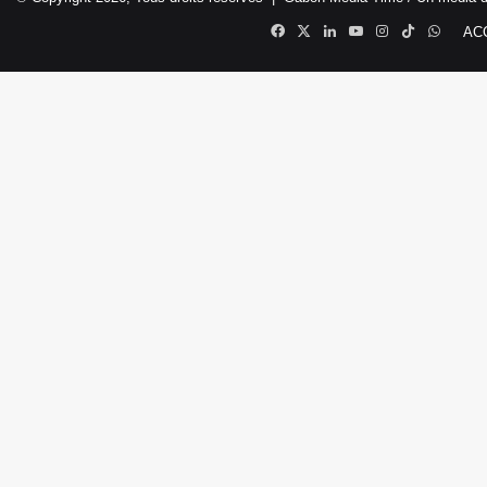
Facebook
X
Linkedin
YouTube
Instagram
TikTok
Whats
AC