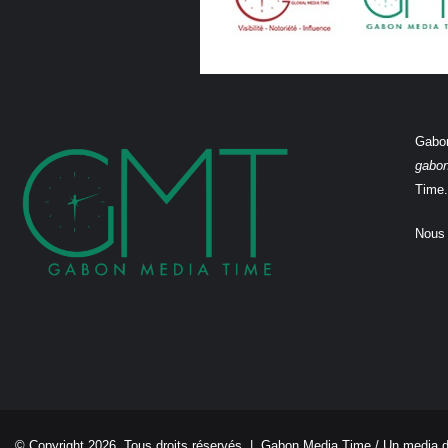
Gabon
gabo
Time.
Nous 
© Copyright 2026, Tous droits réservés |
Gabon Media Time
/ Un media 