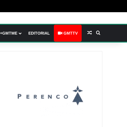
(barre latérale)
tch skin
Article Aléatoire
Rechercher
+GMTME
EDITORIAL
GMTTV