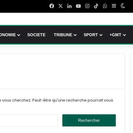
Facebook
X
Linkedin
YouTube
Instagram
TikTok
WhatsApp
Sidebar 
Swi
ONOMIE
SOCIETE
TRIBUNE
SPORT
+GMT
e vous cherchez. Peut-être qu'une recherche pourrait vous
Rechercher :