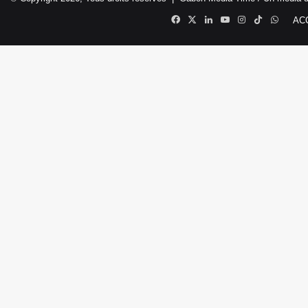
Facebook
X
Linkedin
YouTube
Instagram
TikTok
Whats
AC