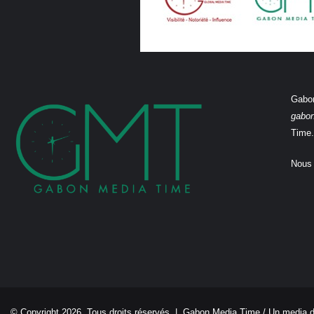
Gabon
gabo
Time.
Nous 
© Copyright 2026, Tous droits réservés |
Gabon Media Time
/ Un media 