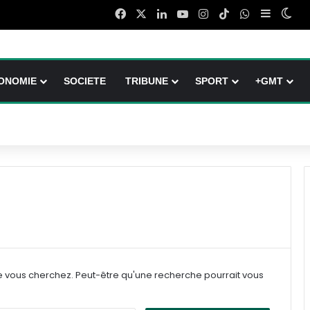
Facebook
X
Linkedin
YouTube
Instagram
TikTok
WhatsApp
Sidebar 
Swi
ONOMIE
SOCIETE
TRIBUNE
SPORT
+GMT
e vous cherchez. Peut-être qu'une recherche pourrait vous