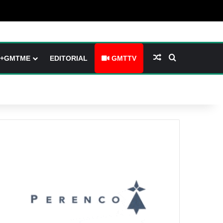
(barre latérale)
tch skin
Article Aléatoire
Rechercher
+GMTME
EDITORIAL
GMTTV