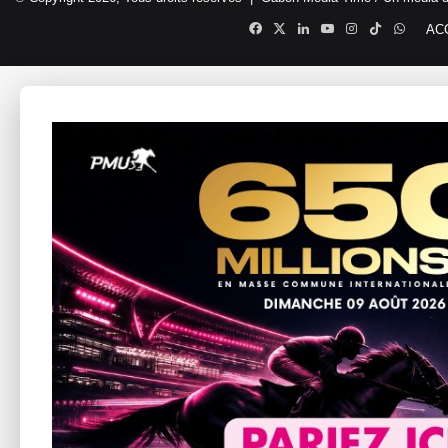
Facebook
X
Linkedin
YouTube
Instagram
TikTok
Whats
AC