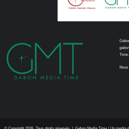
Gabon
gabo
Time.
Nous 
© Copyright 2026, Tous droits réservés |
Gabon Media Time
/ Un media 