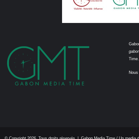
Gabon
gabo
Time.
Nous 
© Copyright 2026, Tous droits réservés |
Gabon Media Time
/ Un media 