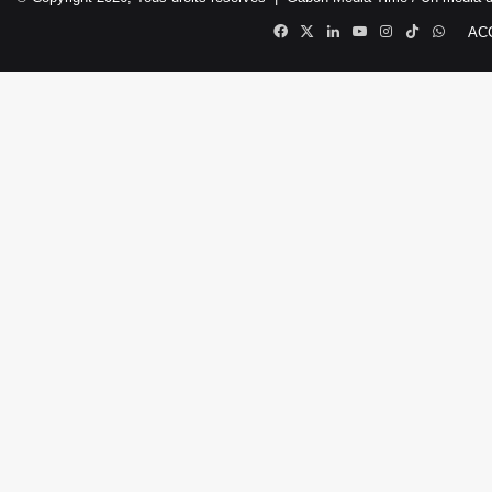
Facebook
X
Linkedin
YouTube
Instagram
TikTok
Whats
AC