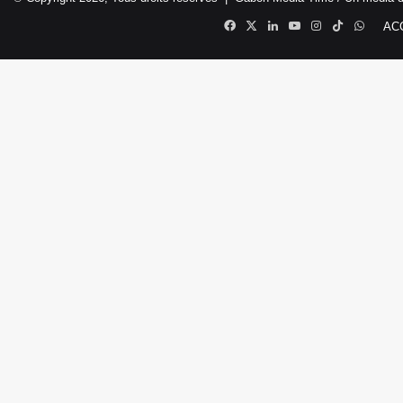
Facebook
X
Linkedin
YouTube
Instagram
TikTok
Whats
AC