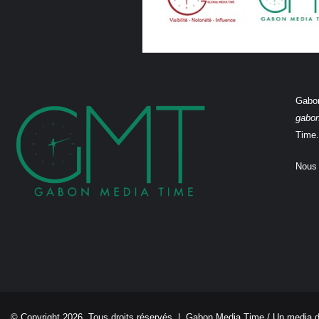
Gabon
gabo
Time.
Nous 
© Copyright 2026, Tous droits réservés |
Gabon Media Time
/ Un media 