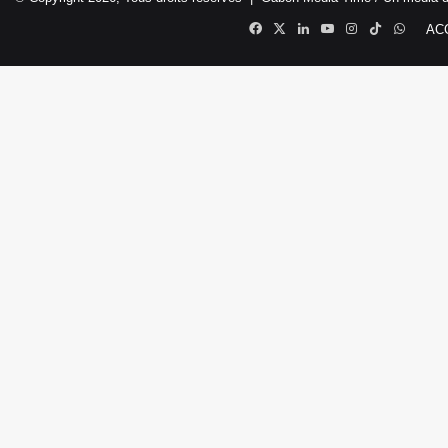
Facebook
X
Linkedin
YouTube
Instagram
TikTok
Whats
AC