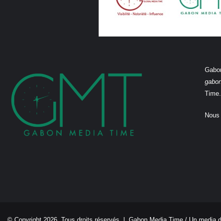
Gabon
gabo
Time.
Nous 
© Copyright 2026, Tous droits réservés |
Gabon Media Time
/ Un media 