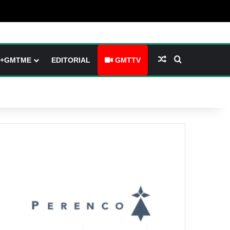
arre latérale)
h skin
Article Aléatoire
Rechercher
+GMTME
EDITORIAL
GMTTV