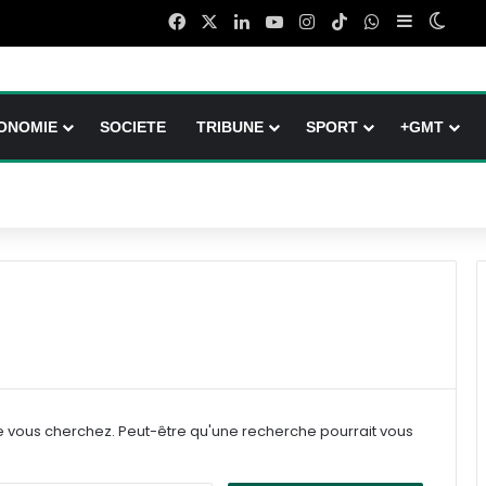
Facebook
X
Linkedin
YouTube
Instagram
TikTok
WhatsApp
Sidebar (b
Switc
ONOMIE
SOCIETE
TRIBUNE
SPORT
+GMT
e vous cherchez. Peut-être qu'une recherche pourrait vous