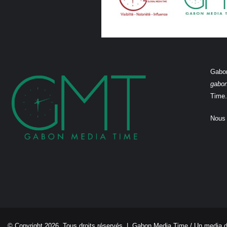
Gabon
gabo
Time.
Nous 
© Copyright 2026, Tous droits réservés |
Gabon Media Time
/ Un media 