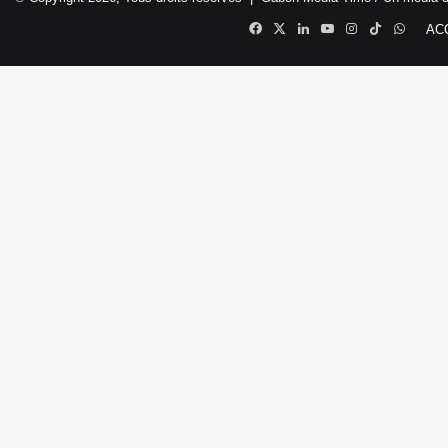
Facebook
X
Linkedin
YouTube
Instagram
TikTok
Whats
AC