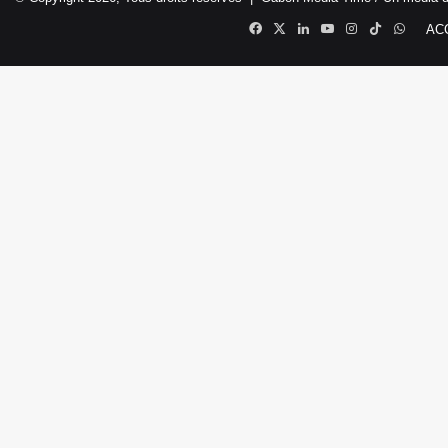
Facebook
X
Linkedin
YouTube
Instagram
TikTok
Whats
AC