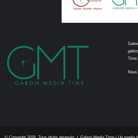
Gabon
gabo
Time.
Nous 
© Copyright 2026, Tous droits réservés |
Gabon Media Time
/ Un media 