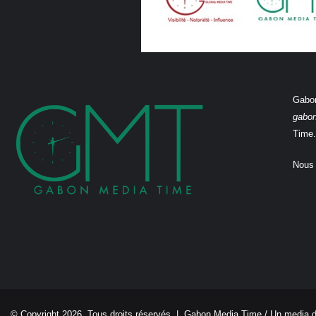
Gabon
gabo
Time.
Nous 
© Copyright 2026, Tous droits réservés |
Gabon Media Time
/ Un media 