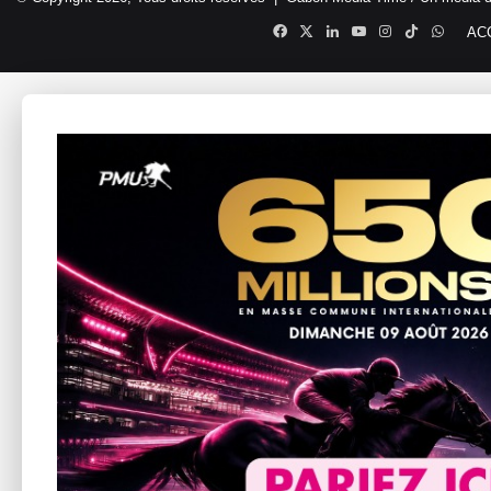
Facebook
X
Linkedin
YouTube
Instagram
TikTok
Whats
AC