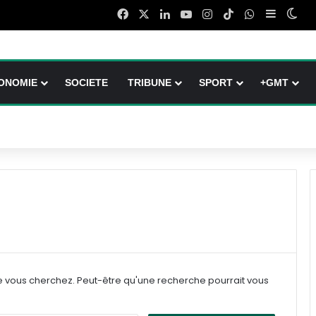
Facebook
X
Linkedin
YouTube
Instagram
TikTok
WhatsApp
Sidebar 
Swi
ONOMIE
SOCIETE
TRIBUNE
SPORT
+GMT
e vous cherchez. Peut-être qu'une recherche pourrait vous