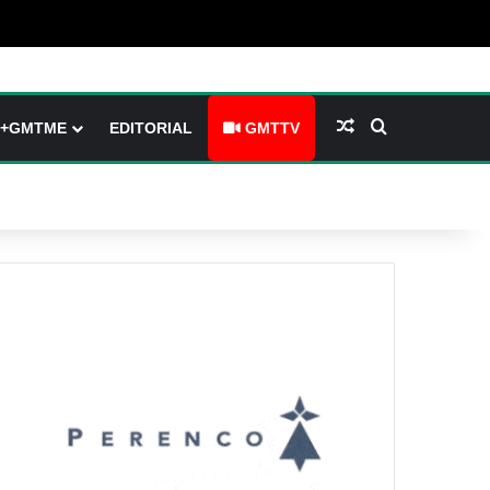
(barre latérale)
tch skin
Article Aléatoire
Rechercher
+GMTME
EDITORIAL
GMTTV