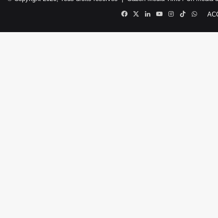
Facebook
X
Linkedin
YouTube
Instagram
TikTok
Whats
AC