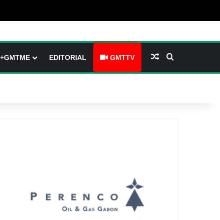
(barre latérale)
tch skin
Article Aléatoire
Rechercher
+GMTME
EDITORIAL
GMTTV