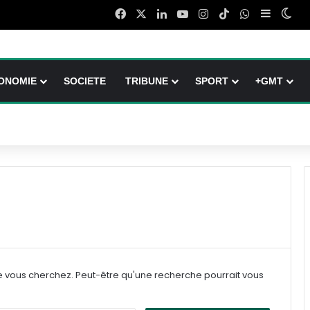
Facebook
X
Linkedin
YouTube
Instagram
TikTok
WhatsApp
Sidebar 
Swi
ONOMIE
SOCIETE
TRIBUNE
SPORT
+GMT
e vous cherchez. Peut-être qu'une recherche pourrait vous