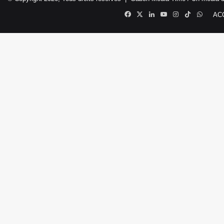
Facebook
X
Linkedin
YouTube
Instagram
TikTok
Whats
AC