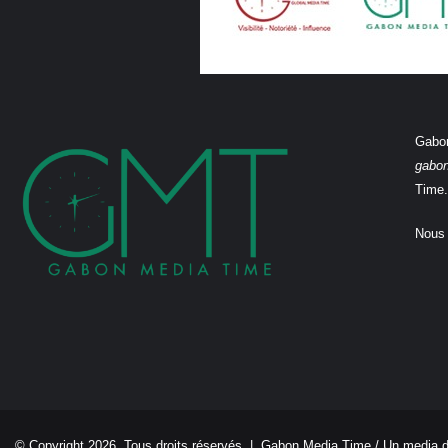
Gabon
gabo
Time.
Nous 
© Copyright 2026, Tous droits réservés |
Gabon Media Time
/ Un media 