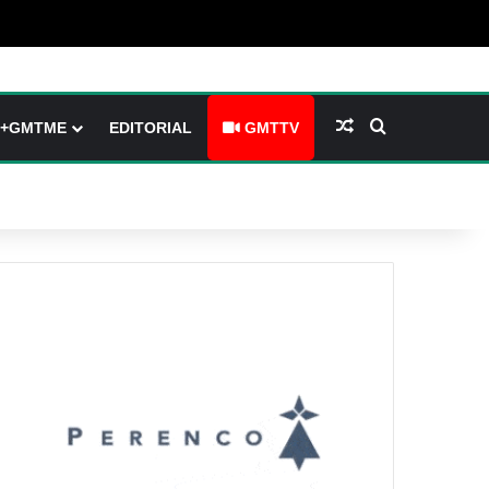
barre latérale)
ch skin
Article Aléatoire
Rechercher
+GMTME
EDITORIAL
GMTTV