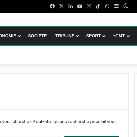
Facebook
X
Linkedin
YouTube
Instagram
TikTok
WhatsApp
Sidebar (
Swit
ONOMIE
SOCIETE
TRIBUNE
SPORT
+GMT
e vous cherchez. Peut-être qu'une recherche pourrait vous