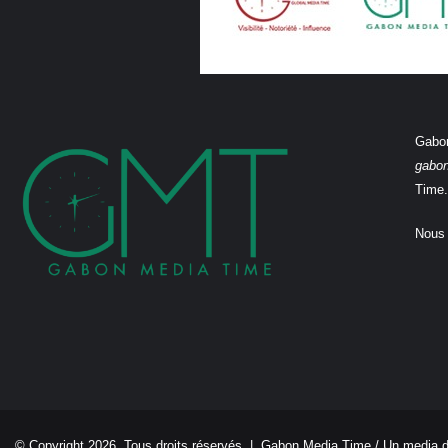
Gabon
gabo
Time.
Nous 
© Copyright 2026, Tous droits réservés |
Gabon Media Time
/ Un media 