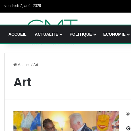
vendredi 7, août 2026
ACCUEIL
ACTUALITE
POLITIQUE
ECONOMIE
Accueil
/
Art
Art
G