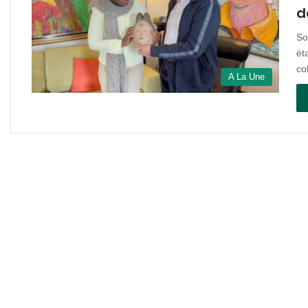
d
So
ét
co
A La Une