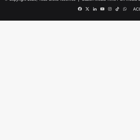
Facebook
X
Linkedin
YouTube
Instagram
TikTok
Whats
AC