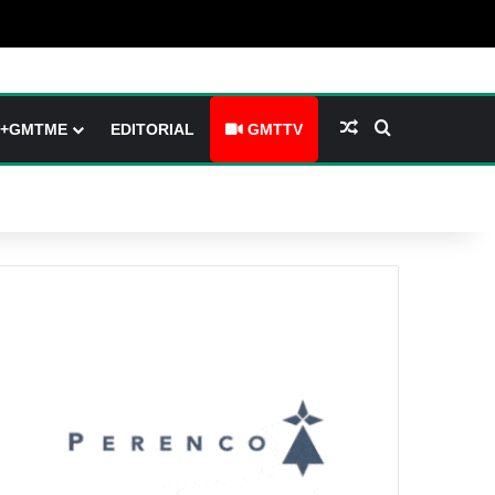
arre latérale)
h skin
Article Aléatoire
Rechercher
+GMTME
EDITORIAL
GMTTV