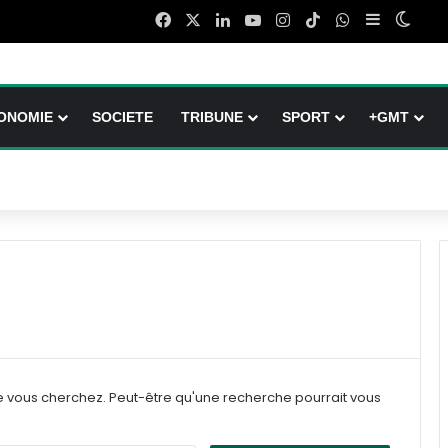
Facebook
X
Linkedin
YouTube
Instagram
TikTok
WhatsApp
Sidebar (b
Switc
ONOMIE
SOCIETE
TRIBUNE
SPORT
+GMT
e vous cherchez. Peut-être qu'une recherche pourrait vous