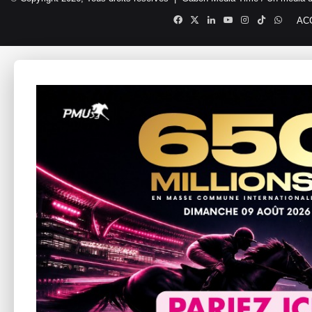
Facebook
X
Linkedin
YouTube
Instagram
TikTok
Whats
AC