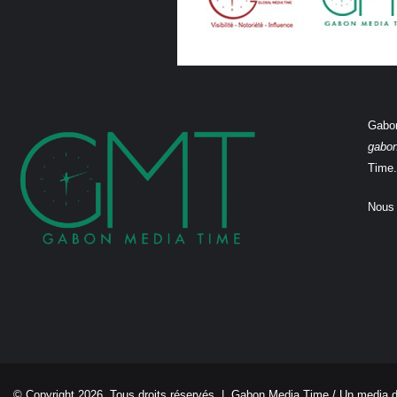
Gabon
gabo
Time.
Nous 
© Copyright 2026, Tous droits réservés |
Gabon Media Time
/ Un media 