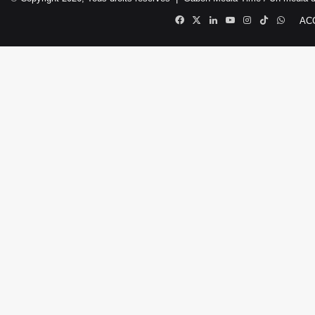
Facebook
X
Linkedin
YouTube
Instagram
TikTok
Whats
AC