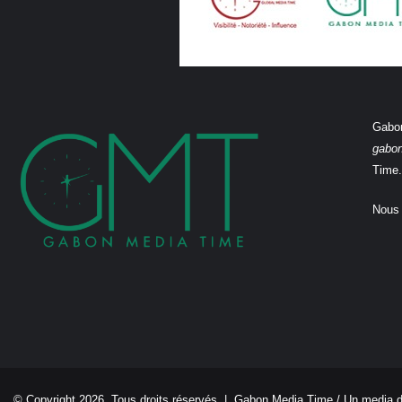
Gabon
gabo
Time.
Nous 
© Copyright 2026, Tous droits réservés |
Gabon Media Time
/ Un media 