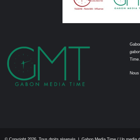
Gabon
gabo
Time.
Nous 
© Copyright 2026, Tous droits réservés |
Gabon Media Time
/ Un media 