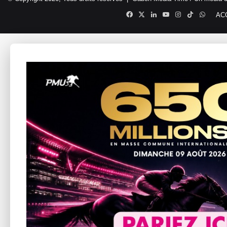
Facebook
X
Linkedin
YouTube
Instagram
TikTok
Whats
AC