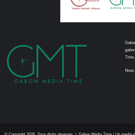
Gabon
gabo
Time.
Nous 
© Copyright 2026, Tous droits réservés |
Gabon Media Time
/ Un media 