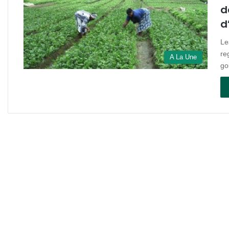
d
d
Le
re
A La Une
go