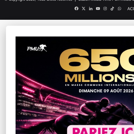
Facebook
X
Linkedin
YouTube
Instagram
TikTok
Whats
AC