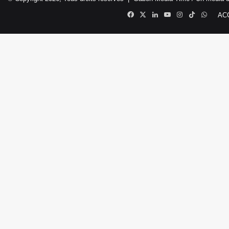
Facebook
X
Linkedin
YouTube
Instagram
TikTok
Whats
AC