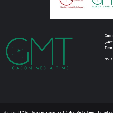
Gabon
gabo
Time.
Nous 
© Copyright 2026, Tous droits réservés |
Gabon Media Time
/ Un media 