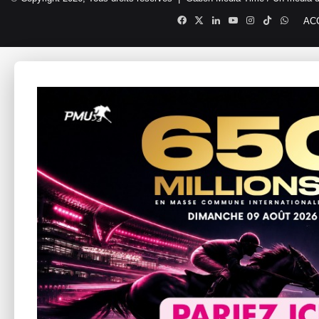
Facebook
X
Linkedin
YouTube
Instagram
TikTok
Whats
AC