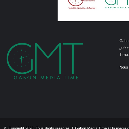
Gabon
gabo
Time.
Nous 
© Copyright 2026, Tous droits réservés |
Gabon Media Time
/ Un media 