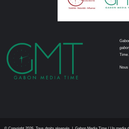
Gabon
gabo
Time.
Nous 
© Copyright 2026, Tous droits réservés |
Gabon Media Time
/ Un media 