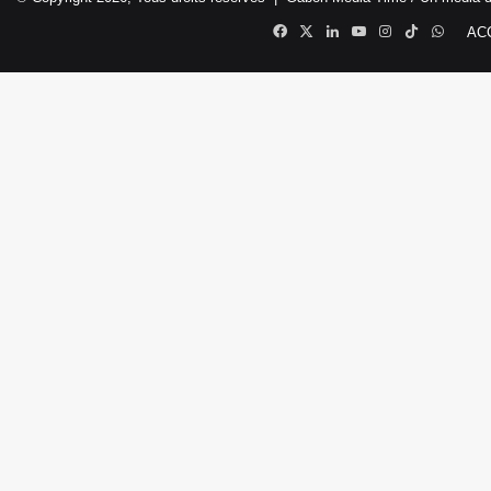
Facebook
X
Linkedin
YouTube
Instagram
TikTok
Whats
AC